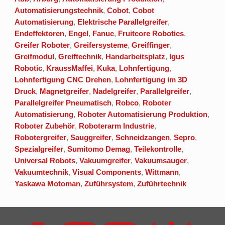
Automatisierungstechnik
,
Cobot
,
Cobot
Automatisierung
,
Elektrische Parallelgreifer
,
Endeffektoren
,
Engel
,
Fanuc
,
Fruitcore Robotics
,
Greifer Roboter
,
Greifersysteme
,
Greiffinger
,
Greifmodul
,
Greiftechnik
,
Handarbeitsplatz
,
Igus
Robotic
,
KraussMaffei
,
Kuka
,
Lohnfertigung
,
Lohnfertigung CNC Drehen
,
Lohnfertigung im 3D
Druck
,
Magnetgreifer
,
Nadelgreifer
,
Parallelgreifer
,
Parallelgreifer Pneumatisch
,
Robco
,
Roboter
Automatisierung
,
Roboter Automatisierung Produktion
,
Roboter Zubehör
,
Roboterarm Industrie
,
Robotergreifer
,
Sauggreifer
,
Schneidzangen
,
Sepro
,
Spezialgreifer
,
Sumitomo Demag
,
Teilekontrolle
,
Universal Robots
,
Vakuumgreifer
,
Vakuumsauger
,
Vakuumtechnik
,
Visual Components
,
Wittmann
,
Yaskawa Motoman
,
Zuführsystem
,
Zuführtechnik