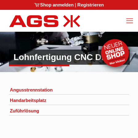
Shop anmelden
|
Registrieren
Lohnfertigung CNC Drehen
Angusstrennstation
Handarbeitsplatz
Zuführlösung